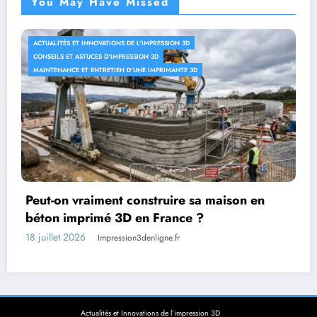
You May Have Missed
ACTUALITÉS ET INNOVATIONS DE L'IMPRESSION 3D
CONSEILS ET ASTUCES D'IMPRESSION 3D
MAINTENANCE ET ENTRETIEN D'UNE IMPRIMANTE 3D
Bio-impression d’organes : que sait-on
vraiment imprimer aujourd’hui ?
18 juillet 2026
Impression3denligne.fr
Actualités et Innovations de l’impression 3D