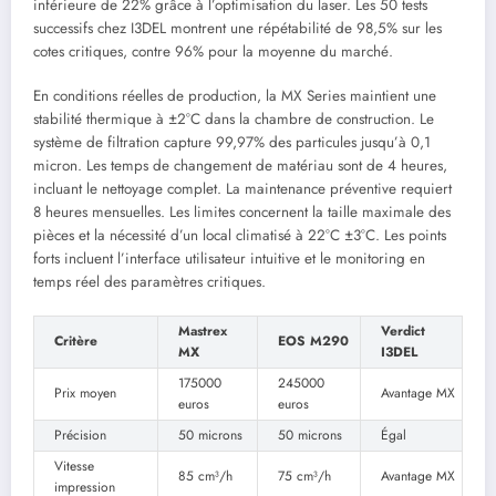
inférieure de 22% grâce à l’optimisation du laser. Les 50 tests
successifs chez I3DEL montrent une répétabilité de 98,5% sur les
cotes critiques, contre 96% pour la moyenne du marché.
En conditions réelles de production, la MX Series maintient une
stabilité thermique à ±2°C dans la chambre de construction. Le
système de filtration capture 99,97% des particules jusqu’à 0,1
micron. Les temps de changement de matériau sont de 4 heures,
incluant le nettoyage complet. La maintenance préventive requiert
8 heures mensuelles. Les limites concernent la taille maximale des
pièces et la nécessité d’un local climatisé à 22°C ±3°C. Les points
forts incluent l’interface utilisateur intuitive et le monitoring en
temps réel des paramètres critiques.
Mastrex
Verdict
Critère
EOS M290
MX
I3DEL
175000
245000
Prix moyen
Avantage MX
euros
euros
Précision
50 microns
50 microns
Égal
Vitesse
85 cm³/h
75 cm³/h
Avantage MX
impression