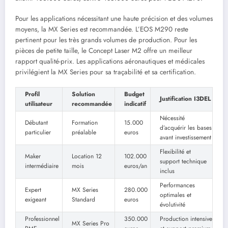
Pour les applications nécessitant une haute précision et des volumes
moyens, la MX Series est recommandée. L’EOS M290 reste
pertinent pour les très grands volumes de production. Pour les
pièces de petite taille, le Concept Laser M2 offre un meilleur
rapport qualité-prix. Les applications aéronautiques et médicales
privilégient la MX Series pour sa traçabilité et sa certification.
Profil
Solution
Budget
Justification I3DEL
utilisateur
recommandée
indicatif
Nécessité
Débutant
Formation
15.000
d’acquérir les bases
particulier
préalable
euros
avant investissement
Flexibilité et
Maker
Location 12
102.000
support technique
intermédiaire
mois
euros/an
inclus
Performances
Expert
MX Series
280.000
optimales et
exigeant
Standard
euros
évolutivité
Professionnel
350.000
Production intensive
MX Series Pro