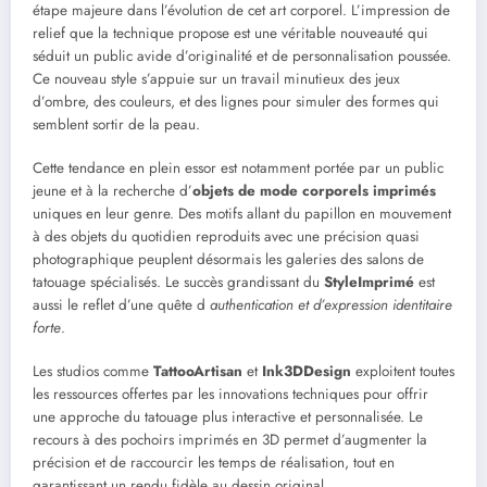
étape majeure dans l’évolution de cet art corporel. L’impression de
relief que la technique propose est une véritable nouveauté qui
séduit un public avide d’originalité et de personnalisation poussée.
Ce nouveau style s’appuie sur un travail minutieux des jeux
d’ombre, des couleurs, et des lignes pour simuler des formes qui
semblent sortir de la peau.
Cette tendance en plein essor est notamment portée par un public
jeune et à la recherche d’
objets de mode corporels imprimés
uniques en leur genre. Des motifs allant du papillon en mouvement
à des objets du quotidien reproduits avec une précision quasi
photographique peuplent désormais les galeries des salons de
tatouage spécialisés. Le succès grandissant du
StyleImprimé
est
aussi le reflet d’une quête d
authentication et d’expression identitaire
forte
.
Les studios comme
TattooArtisan
et
Ink3DDesign
exploitent toutes
les ressources offertes par les innovations techniques pour offrir
une approche du tatouage plus interactive et personnalisée. Le
recours à des pochoirs imprimés en 3D permet d’augmenter la
précision et de raccourcir les temps de réalisation, tout en
garantissant un rendu fidèle au dessin original.