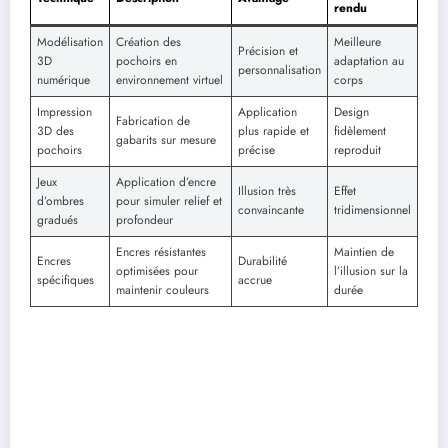
rendu
Modélisation
Création des
Meilleure
Précision et
3D
pochoirs en
adaptation au
personnalisation
numérique
environnement virtuel
corps
Impression
Application
Design
Fabrication de
3D des
plus rapide et
fidèlement
gabarits sur mesure
pochoirs
précise
reproduit
Jeux
Application d’encre
Illusion très
Effet
d’ombres
pour simuler relief et
convaincante
tridimensionnel
gradués
profondeur
Encres résistantes
Maintien de
Encres
Durabilité
optimisées pour
l’illusion sur la
spécifiques
accrue
maintenir couleurs
durée