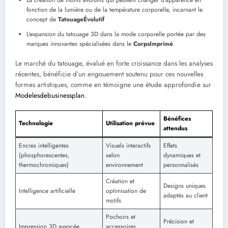
fonction de la lumière ou de la température corporelle, incarnant le
concept de
TatouageÉvolutif
L’expansion du tatouage 3D dans la mode corporelle portée par des
marques innovantes spécialisées dans le
CorpsImprimé
Le marché du tatouage, évalué en forte croissance dans les analyses
récentes, bénéficie d’un engouement soutenu pour ces nouvelles
formes artistiques, comme en témoigne une étude approfondie sur
Modelesdebusinessplan
.
Bénéfices
Technologie
Utilisation prévue
attendus
Encres intelligentes
Visuels interactifs
Effets
(phosphorescentes,
selon
dynamiques et
thermochromiques)
environnement
personnalisés
Création et
Designs uniques
Intelligence artificielle
optimisation de
adaptés au client
motifs
Pochoirs et
Précision et
Impression 3D avancée
accessoires