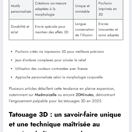
Créations sur-mesure
Pochoirs
Motifs
Unique et
adaptées à la
imprimés en
personnalisés
inimitable
morphologie
3D
Longue
Encres
Durabilité et
Encre spéciale pour
conservation
innovantes et
éclat
maintien des effets 3D
de l’illusion
soins adaptés
Pochoirs créés via impression 3D pour meilleure précision
Jeux d’ombres complexes pour simuler le relief
Utilisation des couleurs contrastées avec finesse
Approche personnalisée selon la morphologie corporelle
Plusieurs articles détaillent cette tendance en pleine expansion,
notamment sur
Madmoizelle
ou encore
20Minutes
, démontrant
l’engouement palpable pour les tatouages 3D en 2025.
Tatouage 3D : un savoir-faire unique
et une technique maîtrisée au