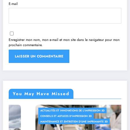
E-mail
Enregistrer mon nom, mon e-mail et mon site dans le navigateur pour mon
prochain commentaire.
You May Have Missed
INNOVATIONS DE L'IMPRESSION 3D
ACTUALITÉS ET IN
TUCES D'IMPRESSION 3D
CONSEILS ET ASTU
 ENTRETIEN D'UNE IMPRIMANTE 3D
MAINTENANCE ET E