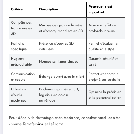
Pourquoi c’est
Critère
Description
important
Compétences
Maîtrise des jeux de lumière
Assure un effet de
techniques en
et d’ombre, modélisation 3D
profondeur réussi
3D
Portfolio
Présence d’œuvres 3D
Permet d’évaluer la
spécifique
détaillées
qualité et le style
Hygiène
Garantie sécurité et
Normes sanitaires strictes
irréprochable
santé
Communication
Permet d’adapter le
Échange ouvert avec le client
et écoute
projet à ses souhaits
Utilisation
Pochoirs imprimés en 3D,
Optimise la précision
d’outils
logiciels de dessin
et la personnalisation
modernes
numérique
Pour découvrir davantage cette tendance, consultez aussi les sites
comme
Terrafemina
et
LeFrontal