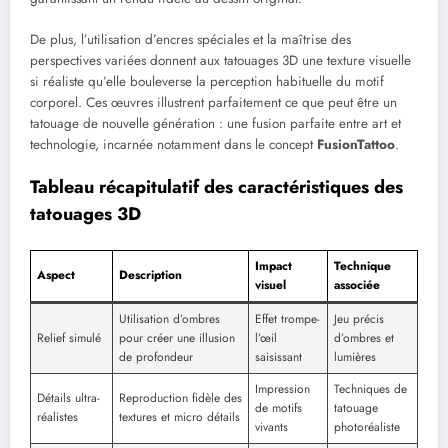
De plus, l’utilisation d’encres spéciales et la maîtrise des
perspectives variées donnent aux tatouages 3D une texture visuelle
si réaliste qu’elle bouleverse la perception habituelle du motif
corporel. Ces œuvres illustrent parfaitement ce que peut être un
tatouage de nouvelle génération : une fusion parfaite entre art et
technologie, incarnée notamment dans le concept
FusionTattoo
.
Tableau récapitulatif des caractéristiques des
tatouages 3D
Impact
Technique
Aspect
Description
visuel
associée
Utilisation d’ombres
Effet trompe-
Jeu précis
Relief simulé
pour créer une illusion
l’œil
d’ombres et
de profondeur
saisissant
lumières
Impression
Techniques de
Détails ultra-
Reproduction fidèle des
de motifs
tatouage
réalistes
textures et micro détails
vivants
photoréaliste